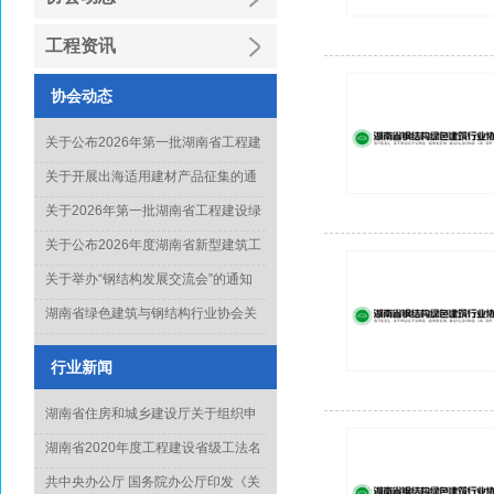
工程资讯
协会动态
关于公布2026年第一批湖南省工程建
设绿色建造行业工法名单的通知
关于开展出海适用建材产品征集的通
知
关于2026年第一批湖南省工程建设绿
色建造行业工法通过名单的公示
关于公布2026年度湖南省新型建筑工
业化项目、技术和产品推广目录库人
关于举办“钢结构发展交流会”的通知
选名单(第一批)的通知
湖南省绿色建筑与钢结构行业协会关
于征集《钢结构工程质量水平评价标
准》起草单位的通知
行业新闻
湖南省住房和城乡建设厅关于组织申
报2022年度科学技术计划项目的通知
湖南省2020年度工程建设省级工法名
单正式出炉
共中央办公厅 国务院办公厅印发《关