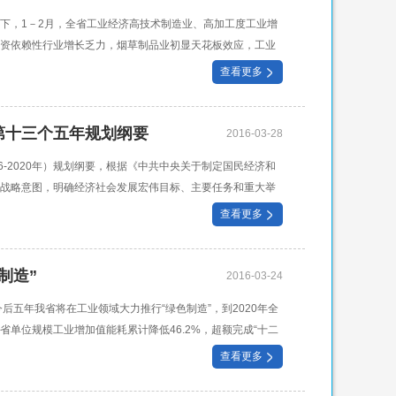
下，1－2月，全省工业经济高技术制造业、高加工度工业增
资依赖性行业增长乏力，烟草制品业初显天花板效应，工业
际环境依然复杂多变，不稳定不确定不平衡
查看更多
第十三个五年规划纲要
2016-03-28
6-2020年）规划纲要，根据《中共中央关于制定国民经济和
战略意图，明确经济社会发展宏伟目标、主要任务和重大举
，是全国各族人民的共同愿景。
查看更多
制造”
2016-03-24
今后五年我省将在工业领域大力推行“绿色制造”，到2020年全
全省单位规模工业增加值能耗累计降低46.2%，超额完成“十二
率
查看更多