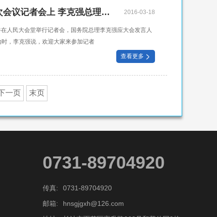
两会授权发布：在十二届全国人大四次会议记者会上 李克强总理答中外记者问
2016-03-18
上午在人民大会堂举行记者会，国务院总理李克强应大会发言人
始时，李克强说，欢迎大家来参加记者
查看更多
下一页
末页
0731-89704920
传真:
0731-89704920
邮箱:
hnsgjgxh@126.com