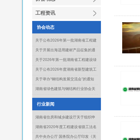
工程资讯
协会动态
关于公布2026年第一批湖南省工程建
设绿色建造行业工法名单的通知
关于开展出海适用建材产品征集的通
知
关于2026年第一批湖南省工程建设绿
色建造行业工法通过名单的公示
关于公布2026年度湖南省新型建筑工
业化项目、技术和产品推广目录库人
关于举办“钢结构发展交流会”的通知
选名单(第一批)的通知
湖南省绿色建筑与钢结构行业协会关
于征集《钢结构工程质量水平评价标
准》起草单位的通知
行业新闻
湖南省住房和城乡建设厅关于组织申
报2022年度科学技术计划项目的通知
湖南省2020年度工程建设省级工法名
单正式出炉
共中央办公厅 国务院办公厅印发《关