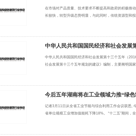
在市场对产品质量、技术要求不断提高和政府的积极推动
长较快，转型升级态势明显，与此同时，传统资源型和投
经济整体增速创近十年同期新低，呈低位开局。当前，国
中华人民共和国国民经济和社会发展
中华人民共和国国民经济和社会发展第十三个五年（201
社会发展第十三个五年规划的建议》编制，主要阐明国家
措，是市场主体的行为导向，是政府履行职责的重要依据
今后五年湖南将在工业领域力推“绿色
记者3月11日从全省工业节能与综合利用工作会议获悉, 
省单位规模工业增加值能耗下降18%。 “十二五”期间，
五”下降18%的工业节能目标任务。全省能源资源利用效