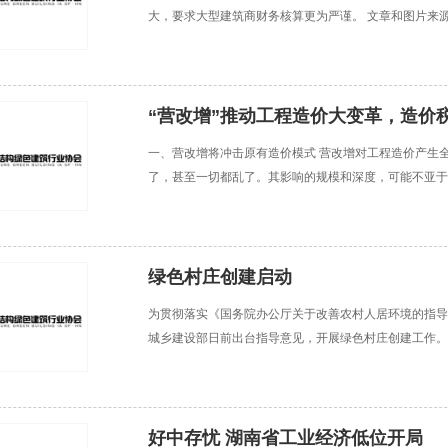
大，要求大型建筑商财务核算更为严谨。 文章和图片来
“营改增”推动工程造价大变革，造价
一、营改增将冲击原有造价模式 营改增对工程造价产生
了，甚至一切都乱了。其影响的规模和深度，可能不亚于
属的调整，造成“央富地穷”。而营改增是税制与税率的调
绿色村庄创建启动
为贯彻落实《国务院办公厅关于改善农村人居环境的指导
城乡建设部日前出台指导意见，开展绿色村庄创建工作。
庄绿化水平，切实改善农村人居环境。5年实现村庄绿量
好中存忧 湖南省工业经济低位开局