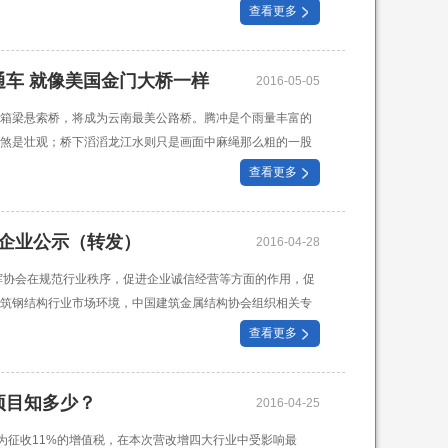
房和城乡建设厅、合肥市住房和城
查看更多
车 就像美国金门大桥一样
2016-05-05
箱梁悬索桥，将成为云南最美公路桥。腾冲是个雨量丰富的
煞是壮观；桥下滔滔龙江水则只是画面中麻绳那么粗的一股
云南龙
查看更多
）企业公示（转发）
2016-04-28
挥协会在规范行业秩序，促进企业诚信经营等方面的作用，促
筑钢结构行业市场环境，中国建筑金属结构协会组织相关专
（产能）、纳税、项目履约、科技创新、
查看更多
项目知多少？
2016-04-25
为征收11%的增值税，在本次营改增四大行业中受影响最