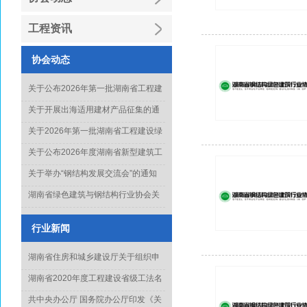
工程资讯
协会动态
关于公布2026年第一批湖南省工程建
设绿色建造行业工法名单的通知
关于开展出海适用建材产品征集的通
知
关于2026年第一批湖南省工程建设绿
色建造行业工法通过名单的公示
关于公布2026年度湖南省新型建筑工
业化项目、技术和产品推广目录库人
关于举办“钢结构发展交流会”的通知
选名单(第一批)的通知
湖南省绿色建筑与钢结构行业协会关
于征集《钢结构工程质量水平评价标
准》起草单位的通知
行业新闻
湖南省住房和城乡建设厅关于组织申
报2022年度科学技术计划项目的通知
湖南省2020年度工程建设省级工法名
单正式出炉
共中央办公厅 国务院办公厅印发《关