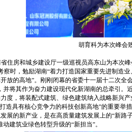
胡育科为本次峰会
南省住房和城乡建设厅一级巡视员高东山为本次峰
考察时，勉励湖南
“
着力打造国家重要先进制造业
革开放的高地
”
。刚刚闭幕的省委十一届十二次全
，并将其作为奋力建设现代化新湖南的总牵引。
的力度，将装配式建筑、绿色建筑纳入战略新兴产
打造具有核心竞争力的科技创新高地
”
的重要举
筑发展的新产业，是在高质量建筑发展上的
“
新路
推动建筑业绿色转型升级的“新担当”。