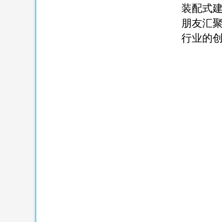
装配式
朋友汇
行业的