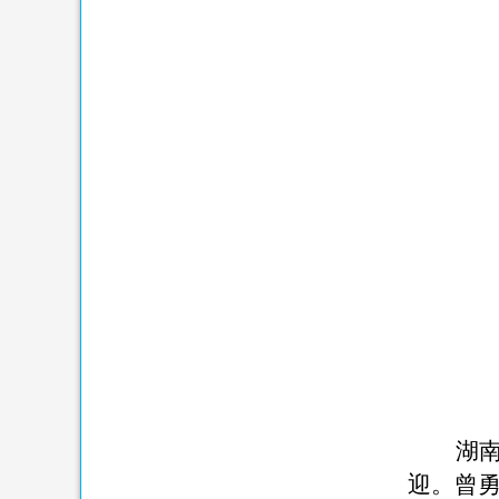
湖
迎
。曾