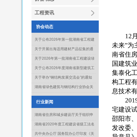
工程资讯
协会动态
12
关于公布2026年第一批湖南省工程建
未来
”
为
设绿色建造行业工法名单的通知
关于开展出海适用建材产品征集的通
南省住
知
关于2026年第一批湖南省工程建设绿
国建筑
色建造行业工法通过名单的公示
关于公布2026年度湖南省新型建筑工
集泰化
业化项目、技术和产品推广目录库人
关于举办“钢结构发展交流会”的通知
构工程
选名单(第一批)的通知
湖南省绿色建筑与钢结构行业协会关
息技术
于征集《钢结构工程质量水平评价标
201
准》起草单位的通知
行业新闻
宅建设
湖南省住房和城乡建设厅关于组织申
邵阳市
报2022年度科学技术计划项目的通知
湖南省2020年度工程建设省级工法名
发改委
单正式出炉
共中央办公厅 国务院办公厅印发《关