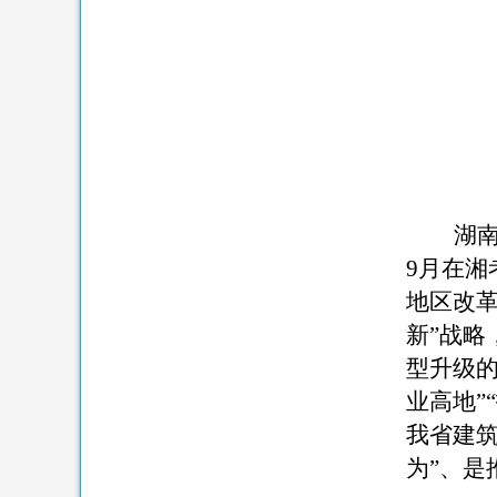
湖
9
月在湘
地区改
新
”
战略
型升级
业高地
”“
我省建
为”、是