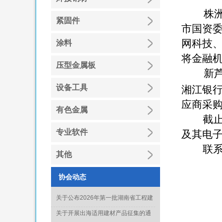
株洲
紧固件
市国资
网科技
涂料
将金融
压型金属板
新
设备工具
湘江银
应商采
有色金属
截
专业软件
及其电
联系
其他
协会动态
关于公布2026年第一批湖南省工程建
设绿色建造行业工法名单的通知
关于开展出海适用建材产品征集的通