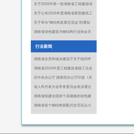
知
关于2026年第一批湖南省工程建设绿
色建造行业工法通过名单的公示
关于公布2026年度湖南省新型建筑工
业化项目、技术和产品推广目录库人
关于举办“钢结构发展交流会”的通知
选名单(第一批)的通知
湖南省绿色建筑与钢结构行业协会关
于征集《钢结构工程质量水平评价标
准》起草单位的通知
行业新闻
湖南省住房和城乡建设厅关于组织申
报2022年度科学技术计划项目的通知
湖南省2020年度工程建设省级工法名
单正式出炉
共中央办公厅 国务院办公厅印发《关
于推动城乡建设绿色发展的意见》
省人民代表大会常务委员会表决通过
《湖南省绿色建筑发展条例》
湖南省组建全国首个高规格的绿色建
造专家委员会
湖南省首个钢结构装配式住宅试点小
区竣工