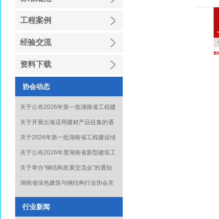
工程案例
经验交流
资料下载
协会动态
关于公布2026年第一批湖南省工程建
设绿色建造行业工法名单的通知
关于开展出海适用建材产品征集的通
知
关于2026年第一批湖南省工程建设绿
色建造行业工法通过名单的公示
关于公布2026年度湖南省新型建筑工
业化项目、技术和产品推广目录库人
关于举办“钢结构发展交流会”的通知
选名单(第一批)的通知
湖南省绿色建筑与钢结构行业协会关
于征集《钢结构工程质量水平评价标
准》起草单位的通知
行业新闻