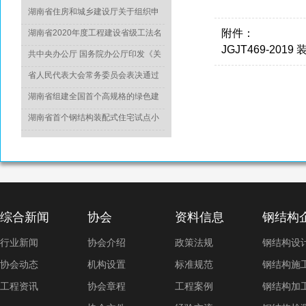
湖南省住房和城乡建设厅关于组织申
报2022年度科学技术计划项目的通知
附件：
湖南省2020年度工程建设省级工法名
JGJT469-20
单正式出炉
共中央办公厅 国务院办公厅印发《关
于推动城乡建设绿色发展的意见》
省人民代表大会常务委员会表决通过
《湖南省绿色建筑发展条例》
湖南省组建全国首个高规格的绿色建
造专家委员会
湖南省首个钢结构装配式住宅试点小
区竣工
综合新闻
协会
资料信息
钢结构
行业新闻
协会介绍
政策法规
钢结构设
协会动态
机构设置
标准规范
钢结构施
工程资讯
协会章程
工程案例
钢结构加