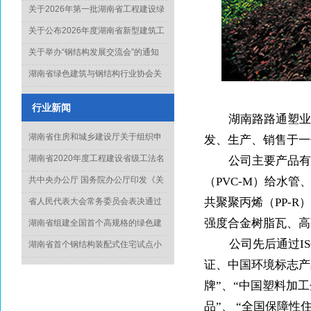
知
关于2026年第一批湖南省工程建设绿
色建造行业工法通过名单的公示
关于公布2026年度湖南省新型建筑工
业化项目、技术和产品推广目录库人
关于举办“钢结构发展交流会”的通知
选名单(第一批)的通知
湖南省绿色建筑与钢结构行业协会关
于征集《钢结构工程质量水平评价标
准》起草单位的通知
行业新闻
湖南路路通塑业
湖南省住房和城乡建设厅关于组织申
发、生产、销售于一
报2022年度科学技术计划项目的通知
湖南省2020年度工程建设省级工法名
公司主要产品有
单正式出炉
共中央办公厅 国务院办公厅印发《关
（
PVC-M
）给水管
于推动城乡建设绿色发展的意见》
共聚聚丙烯（
PP-R
）
省人民代表大会常务委员会表决通过
《湖南省绿色建筑发展条例》
强度合金树脂瓦、高
湖南省组建全国首个高规格的绿色建
造专家委员会
公司先后通过
I
湖南省首个钢结构装配式住宅试点小
区竣工
证、中国环境标志产
牌
”
、
“
中国塑料加工
品
”
、
“
全国保障性