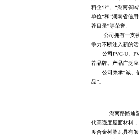
料企业
”
、
“
湖南省民
单位
”
和
“
湖南省信用
荐目录
”
等荣誉。
公司拥有一支
争力不断注入新的活
公司
PVC-U
、
P
荐品牌。产品广泛应
公司秉承“诚、
品”。
湖南路路通
代高强度屋面材料，
度合金树脂瓦具有颜