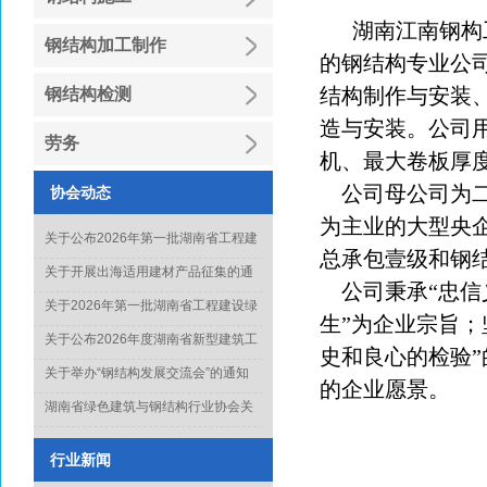
湖南江南钢构
钢结构加工制作
的钢结构专业公
结构制作与安装
钢结构检测
造与安装。公司
劳务
机、最大卷板厚
公司母公司为
协会动态
为主业的大型央
关于公布2026年第一批湖南省工程建
总承包壹级和钢
设绿色建造行业工法名单的通知
关于开展出海适用建材产品征集的通
公司秉承“忠信
知
关于2026年第一批湖南省工程建设绿
生”为企业宗旨；
色建造行业工法通过名单的公示
关于公布2026年度湖南省新型建筑工
史和良心的检验
业化项目、技术和产品推广目录库人
关于举办“钢结构发展交流会”的通知
的企业愿景。
选名单(第一批)的通知
湖南省绿色建筑与钢结构行业协会关
于征集《钢结构工程质量水平评价标
准》起草单位的通知
行业新闻