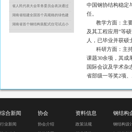
于推动城乡建设绿色发展的意见》
中国钢协结构稳定
省人民代表大会常务委员会表决通过
《湖南省绿色建筑发展条例》
任。
湖南省组建全国首个高规格的绿色建
教学方面：主
造专家委员会
湖南省首个钢结构装配式住宅试点小
及其工程应用
”
等硕
区竣工
人，已毕业并获硕
科研方面：主
课题
30
余项，其成
国际会议及学术杂
省部级一等奖
2
项、
综合新闻
协会
资料信息
钢结构
行业新闻
协会介绍
政策法规
钢结构设