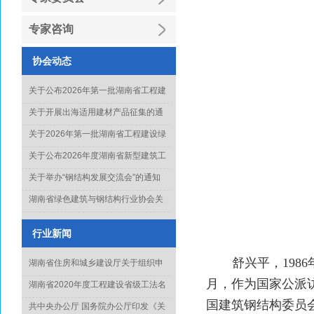
专家咨询
协会动态
关于公布2026年第一批湖南省工程建
设绿色建造行业工法名单的通知
关于开展出海适用建材产品征集的通
知
关于2026年第一批湖南省工程建设绿
色建造行业工法通过名单的公示
关于公布2026年度湖南省新型建筑工
业化项目、技术和产品推广目录库人
关于举办“钢结构发展交流会”的通知
选名单(第一批)的通知
湖南省绿色建筑与钢结构行业协会关
于征集《钢结构工程质量水平评价标
准》起草单位的通知
行业新闻
舒兴平，
1986
湖南省住房和城乡建设厅关于组织申
报2022年度科学技术计划项目的通知
月，作为国家公派
湖南省2020年度工程建设省级工法名
单正式出炉
国建筑钢结构委员
共中央办公厅 国务院办公厅印发《关