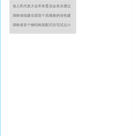
于推动城乡建设绿色发展的意见》
省人民代表大会常务委员会表决通过
《湖南省绿色建筑发展条例》
湖南省组建全国首个高规格的绿色建
造专家委员会
湖南省首个钢结构装配式住宅试点小
区竣工