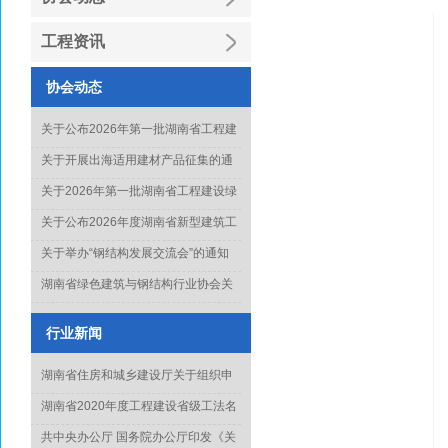
工程资讯
协会动态
关于公布2026年第一批湖南省工程建
设绿色建造行业工法名单的通知
关于开展出海适用建材产品征集的通
知
关于2026年第一批湖南省工程建设绿
色建造行业工法通过名单的公示
关于公布2026年度湖南省新型建筑工
业化项目、技术和产品推广目录库人
关于举办“钢结构发展交流会”的通知
选名单(第一批)的通知
湖南省绿色建筑与钢结构行业协会关
于征集《钢结构工程质量水平评价标
准》起草单位的通知
行业新闻
湖南省住房和城乡建设厅关于组织申
报2022年度科学技术计划项目的通知
湖南省2020年度工程建设省级工法名
单正式出炉
共中央办公厅 国务院办公厅印发《关