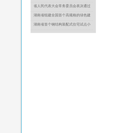
于推动城乡建设绿色发展的意见》
省人民代表大会常务委员会表决通过
《湖南省绿色建筑发展条例》
湖南省组建全国首个高规格的绿色建
造专家委员会
湖南省首个钢结构装配式住宅试点小
区竣工