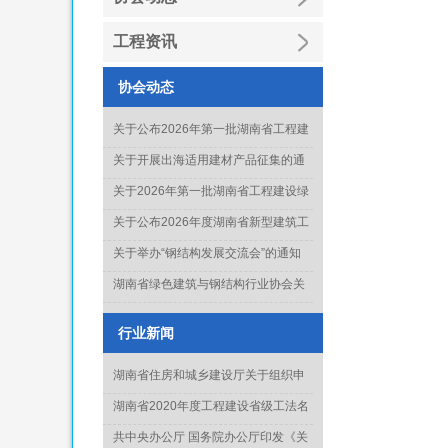
工程资讯
协会动态
关于公布2026年第一批湖南省工程建
设绿色建造行业工法名单的通知
关于开展出海适用建材产品征集的通
知
关于2026年第一批湖南省工程建设绿
色建造行业工法通过名单的公示
关于公布2026年度湖南省新型建筑工
业化项目、技术和产品推广目录库人
关于举办“钢结构发展交流会”的通知
选名单(第一批)的通知
湖南省绿色建筑与钢结构行业协会关
于征集《钢结构工程质量水平评价标
准》起草单位的通知
行业新闻
湖南省住房和城乡建设厅关于组织申
报2022年度科学技术计划项目的通知
湖南省2020年度工程建设省级工法名
单正式出炉
共中央办公厅 国务院办公厅印发《关