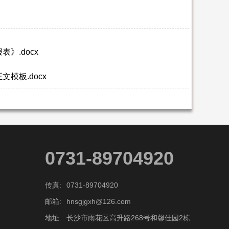
》.docx
模板.docx
0731-89704920
传真:
0731-89704920
邮箱:
hnsgjgxh@126.com
地址:
长沙市雨花区高升路268号和馨佳园2栋