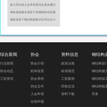
于推动城乡建设绿色发展的意见》
省人民代表大会常务委员会表决通过
《湖南省绿色建筑发展条例》
湖南省组建全国首个高规格的绿色建
造专家委员会
湖南省首个钢结构装配式住宅试点小
区竣工
综合新闻
协会
资料信息
钢结构
行业新闻
协会介绍
政策法规
钢结构设
协会动态
机构设置
标准规范
钢结构施
工程资讯
协会章程
工程案例
钢结构加
协会文件
经验交流
钢结构检
入会申请
资料下载
劳务
在线申报