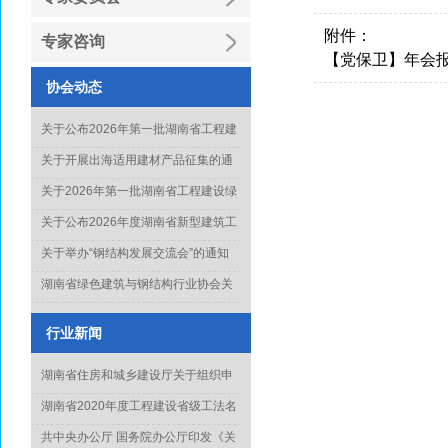
附件：
专家咨询
【党保卫】年会报告
协会动态
关于公布2026年第一批湖南省工程建
设绿色建造行业工法名单的通知
关于开展出海适用建材产品征集的通
知
关于2026年第一批湖南省工程建设绿
色建造行业工法通过名单的公示
关于公布2026年度湖南省新型建筑工
业化项目、技术和产品推广目录库人
关于举办“钢结构发展交流会”的通知
选名单(第一批)的通知
湖南省绿色建筑与钢结构行业协会关
于征集《钢结构工程质量水平评价标
准》起草单位的通知
行业新闻
湖南省住房和城乡建设厅关于组织申
报2022年度科学技术计划项目的通知
湖南省2020年度工程建设省级工法名
单正式出炉
共中央办公厅 国务院办公厅印发《关